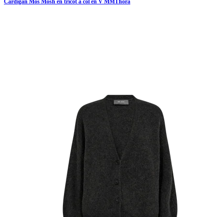
Cardigan Mos Mosh en tricot à col en V MMThora