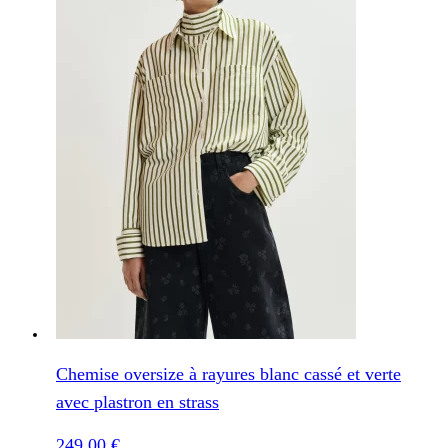
Chemise oversize à rayures blanc cassé et verte
avec plastron en strass
249,00
€