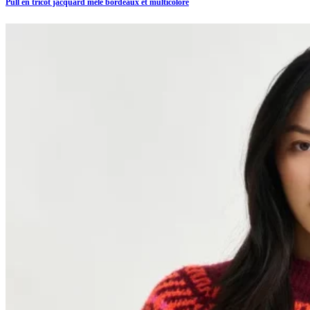
Pull en tricot jacquard mêlé bordeaux et multicolore