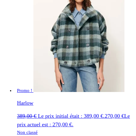
Promo !
Harlow
389,00
€
Le prix initial était : 389,00 €.
270,00
€
Le
prix actuel est : 270,00 €.
Non classé